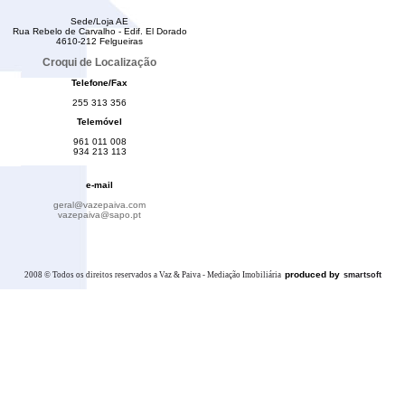
Sede/Loja AE
Rua Rebelo de Carvalho - Edif. El Dorado
4610-212 Felgueiras
Croqui de Localização
Telefone/Fax
255 313 356
Telemóvel
961 011 008
934 213 113
e-mail
geral@vazepaiva.com
vazepaiva@sapo.pt
produced by
2008 © Todos os direitos reservados a Vaz & Paiva - Mediação Imobiliária
smartsoft